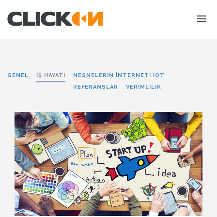
ANASAYFA
HİZMETLERİMİZ
GENEL
İŞ HAYATI
NESNELERIN İNTERNETI IOT
REFERANSLAR
REFERANSLAR
VERIMLILIK
HAKKIMIZDA
İLETİŞİM